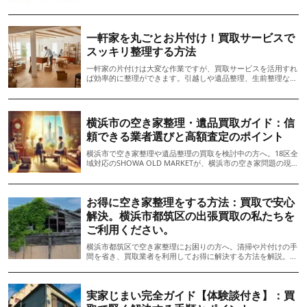
を行い、空き家の価値を最大限に引き出すことが重要です。さ
らに、法的手続きや税金の確認、専門家の助言を得ることで、
効率的に空き家を整理し、売却や賃貸の準備を整えることがで
きます。具体的な戦略と手順を踏むことで、空き家の市場価値
一軒家を丸ごとお片付け！買取サービスで
を高め、トラブルを未然に防ぐことが可能です。
スッキリ整理する方法
一軒家の片付けは大変な作業ですが、買取サービスを活用すれ
ば効率的に整理ができます。引越しや遺品整理、生前整理など
の場面で、買取を通じてスムーズに片付けを進め、新たなスタ
ートを切るためのヒントをお届けします。
横浜市の空き家整理・遺品買取ガイド：信
頼できる業者選びと高額査定のポイント
横浜市で空き家整理や遺品整理の買取を検討中の方へ。18区全
域対応のSHOWA OLD MARKETが、横浜市の空き家問題の現
状・買取の手順・高額査定を引き出すコツ・信頼できる業者の
選び方を解説します。
お得に空き家整理をする方法：買取で安心
解決。横浜市都筑区の出張買取の私たちを
ご利用ください。
横浜市都筑区で空き家整理にお困りの方へ。清掃や片付けの手
間を省き、買取業者を利用してお得に解決する方法を解説。床
のダメージや電気がない空き家でも安心のサポート。地域再生
にも貢献する空き家の有効活用法も紹介。
実家じまい完全ガイド【体験談付き】：買