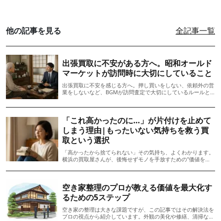
他の記事を見る
全記事一覧
出張買取に不安がある方へ。昭和オールド
マーケットが訪問時に大切にしていること
出張買取に不安を感じる方へ。押し買いをしない、依頼外の営
業をしないなど、BGMが訪問査定で大切にしているルールと
考え方を明文化。実家じまい・遺品整理前に「捨てる前に見
る」という選択肢を提示します。
「これ高かったのに…」が片付けを止めて
しまう理由|もったいない気持ちを救う買
取という選択
「高かったから捨てられない」その気持ち、よくわかります。
横浜の買取屋さんが、後悔せずモノを手放すための"価値を活
かす片付け方"をご提案します。
空き家整理のプロが教える価値を最大化す
るための5ステップ
空き家の整理は大きな課題ですが、この記事ではその解決法を
プロの視点から紹介しています。外観の美化や修繕、清掃など