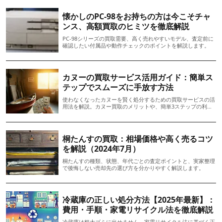
生活習慣の改善につながります。効果的に片付けるためには、
分別、整理整頓、徹底的な清掃が求められ、必要に応じて専門
懐かしのPC-98をお持ちの方は今こそチャ
サービスの利用も検討しましょう。
ンス、高額買取のヒミツを徹底解説
PC-98シリーズの買取需要、高く売れやすいモデル、査定前に
確認したい付属品や動作チェックのポイントを解説します。
カヌーの買取サービス活用ガイド：簡単ス
テップでスムーズに手放す方法
使わなくなったカヌーを賢く処分するための買取サービスの活
用法を解説。カヌー買取のメリットや、簡単3ステップの利用
手順、買取価格を高めるためのコツを紹介します。
桐たんすの買取：相場価格や高く売るコツ
を解説（2024年7月）
桐たんすの種類、状態、年代ごとの査定ポイントと、実家整理
で後悔しない売却先の選び方を分かりやすく解説します。
冷蔵庫の正しい処分方法【2025年最新】：
費用・手順・家電リサイクル法を徹底解説
冷蔵庫は粗大ゴミに出せません。家電リサイクル法に基づく正