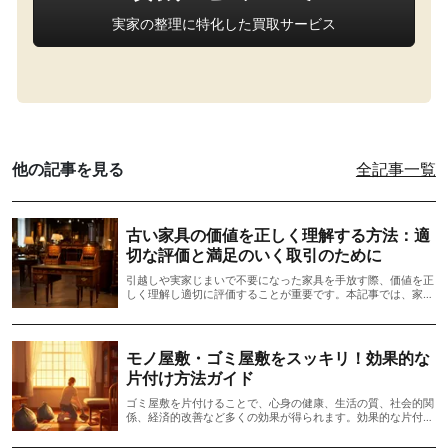
実家の整理に特化した買取サービス
他の記事を見る
全記事一覧
古い家具の価値を正しく理解する方法：適
切な評価と満足のいく取引のために
引越しや実家じまいで不要になった家具を手放す際、価値を正
しく理解し適切に評価することが重要です。本記事では、家具
の歴史的・文化的価値、物理的な状態の確認方法、専門家への
相談や修復の注意点を解説します。信頼できる業者選びや取引
条件の確認、DIY修復のリスクについても触れ、満足のいく取
引を実現するための具体的なステップを提案します。家具の価
モノ屋敷・ゴミ屋敷をスッキリ！効果的な
値を守りながら適正価格で取引を進めるためのガイドです。
片付け方法ガイド
ゴミ屋敷を片付けることで、心身の健康、生活の質、社会的関
係、経済的改善など多くの効果が得られます。効果的な片付け
には、物の取捨選択、再利用の工夫、部屋ごとに段階的に取り
組むことが重要です。片付ける過程で自己管理能力も向上し、